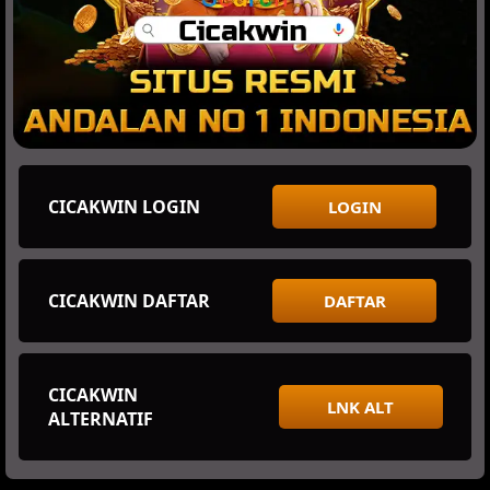
CICAKWIN LOGIN
LOGIN
CICAKWIN DAFTAR
DAFTAR
CICAKWIN
LNK ALT
ALTERNATIF